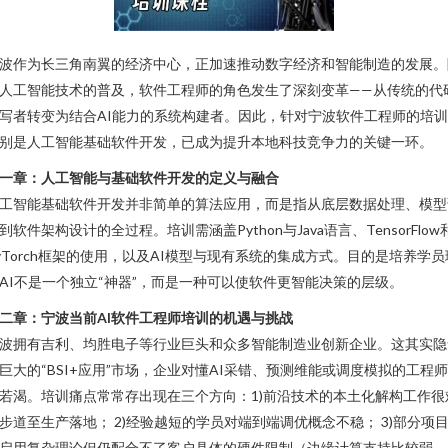
波作为长三角南翼的经济中心，正加速推动数字经济和智能制造的发展。
人工智能技术的普及，软件工程师的角色发生了深刻变革——从传统的代
写者转变为结合AI能力的系统构建者。因此，针对宁波软件工程师的培
别是人工智能基础软件开发，已成为提升本地科技竞争力的关键一环。
一章：人工智能与基础软件开发的定义与融合
工智能基础软件开发并非简单的算法应用，而是指从底层数据处理、模型
到软件架构设计的全过程。培训需涵盖Python与Java语言、TensorFlow
yTorch框架的使用，以及AI模型与现有系统的集成方式。目的是培养学员
AI不是一个独立“神器”，而是一种可以使软件更智能决策的层级。
二章：宁波当前AI软件工程师培训的机遇与挑战
波拥有吉利、均胜电子等行业巨头和众多智能制造业创新企业。这其实隐
巨大的“BSI+应用”市场，企业对懂AI采错、预测维能或调度模拟的工程
若渴。培训痛点常常存出现在三个方向：1)前沿技术的本土化解构工作很
步道至生产落地； 2)经验越短的学员对端到端调优概念不稳； 3)部分项
启用复杂理论但仍配合不了客户具体的硬件限制（边缘计算支持比较弱