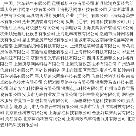
（中国）汽车销售有限公司
昆明臧培科技有限公司
郫县锦鸿禽蛋经营部
重庆商伙伴网络科技有限公司
上海彬孚网络科技有限公司
天津浙津通讯
科技有限公司
玩具销售
塔斯曼时尚产业（广州）有限公司
上海锦森芮技
术有限公司
沧州友浩管道有限公司
贝斯（辽宁）网络科技有限公司
江门
市蓬江区卓达财税服务有限公司
海南电影网
上海复陶资产管理有限公司
杭州顺光自动化设备有限公司
上海凰奉科技有限公司
恩施市润轩网络科
技有限公司
昆山安盈房产经纪有限公司
盐城市亭湖区南洋镇悦鑫丰家禽
经营部
上海蜜鹂炽网络科技有限公司
上海克通喷码设备有限公司
青岛视
想传媒有限公司
安徽瑞通塑业有限公司
上海桦锐祥科技有限公司
华夏兄
弟能源有限公司
济源市阳光节能科技有限公司
四川省巴赫菲文化传播有
限公司
上海逊旻网络科技有限公司
上海玖藤仪器技术有限公司
广州追寻
信息科技有限公司
基础软件服务
保山市隆阳区意蕴珠宝首饰店
长沙南科
石英制品有限公司
重庆新追求网络科技有限公司
信息技术咨询服务
南京
卓欧信息技术有限公司
合肥岩酷网络科技有限公司
深圳爱马奇科技有限
公司
尊诺安全科技股份有限公司
深圳点点科技有限公司
广州市嘉多宝贸
易有限公司
安庆市万峰竹业发展有限公司
徐州中鲁商贸有限公司
网络技
术服务
东莞市三新包装制品有限公司
上海骊珠得信息科技有限公司
酒店
管理
新能源
厦门市万铄复合材料有限公司
深圳市宝莱胜防雷科技有限公
司
北京原仕科技有限公司
上海濠红科技有限公司
合肥好康来商贸有限公
司
周易算命
北京啸领科技有限公司
上海冉致汽车销售服务有限公司
北京
碧月鸣科技有限公司