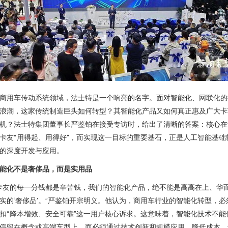
商用车传动系统领域，法士特是一个响亮的名字。面对智能化、网联化的
浪潮，这家传统制造巨头如何转型？其智能化产品又如何真正惠及广大卡
机？法士特集团董事长严鉴铂在接受专访时，给出了清晰的答案：核心在
卡友“用得起、用得好”，而实现这一目标的重要基石，正是人工智能基础
的深度开发与应用。
能化不是奢侈品，而是实用品
卡友的每一分钱都是辛苦钱，我们的智能化产品，绝不能是高高在上、华
实的‘奢侈品’。”严鉴铂开宗明义。他认为，商用车行业的智能化转型，必
扣“降本增效、安全可靠”这一用户核心诉求。这意味着，智能化技术不能
停留在概念或高端车型上，而必须通过技术创新和规模应用，降低成本，