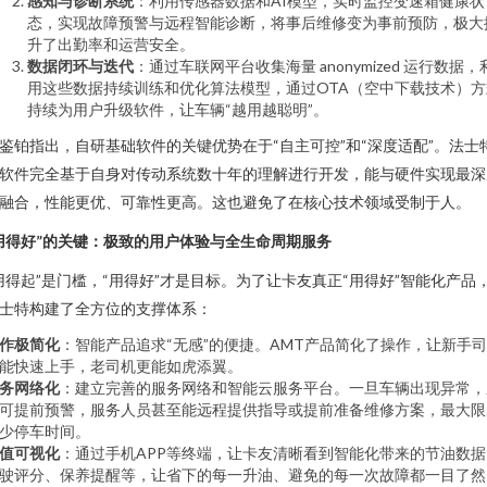
感知与诊断系统
：利用传感器数据和AI模型，实时监控变速箱健康状
态，实现故障预警与远程智能诊断，将事后维修变为事前预防，极大
升了出勤率和运营安全。
数据闭环与迭代
：通过车联网平台收集海量 anonymized 运行数据，
用这些数据持续训练和优化算法模型，通过OTA（空中下载技术）方
持续为用户升级软件，让车辆“越用越聪明”。
鉴铂指出，自研基础软件的关键优势在于“自主可控”和“深度适配”。法士
软件完全基于自身对传动系统数十年的理解进行开发，能与硬件实现最深
融合，性能更优、可靠性更高。这也避免了在核心技术领域受制于人。
用得好”的关键：极致的用户体验与全生命周期服务
用得起”是门槛，“用得好”才是目标。为了让卡友真正“用得好”智能化产品
士特构建了全方位的支撑体系：
作极简化
：智能产品追求“无感”的便捷。AMT产品简化了操作，让新手
能快速上手，老司机更能如虎添翼。
务网络化
：建立完善的服务网络和智能云服务平台。一旦车辆出现异常，
可提前预警，服务人员甚至能远程提供指导或提前准备维修方案，最大限
少停车时间。
值可视化
：通过手机APP等终端，让卡友清晰看到智能化带来的节油数据
驶评分、保养提醒等，让省下的每一升油、避免的每一次故障都一目了然