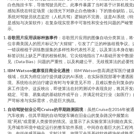
白色拖挂卡车，导致驾驶员死亡。此事件暴露了当时基于计算机视觉
感知系统在特定场景（如强光下对静止白色物体）下的致命缺陷，以
系统对驾驶员状态监控（人机共驾）逻辑的不完善。这是AI系统（特
是感知与决策软件）在复杂现实世界中可靠性和安全性问题的严峻警
示。
谷歌照片应用误标种族事件
：谷歌照片应用的图像自动分类算法，将
位非裔美国人的照片标记为“大猩猩”，引发了广泛的种族歧视争议。
一错误根植于训练数据集的多样性和代表性不足，以及算法本身在敏
标签识别上缺乏严谨的校验机制。它尖锐地指出了AI基础开发中数据
见（Data Bias）问题的严重性，以及构建公平、无歧视算法的必要
IBM Watson健康项目商业化遇挫
：IBM Watson曾高调进军医疗健
领域，但其为癌症治疗提供建议的AI系统，在实际医院部署中遭遇困
境。系统给出的治疗建议有时与专家意见不符，且难以整合到复杂的
床工作流中。这反映出，即使算法在封闭测试中表现良好，将其开发
稳定、可靠、易集成的基础软件或平台，并满足特定行业（如医疗）
严苛标准与实际需求，仍是巨大挑战。
自动驾驶创业公司Cruise的早期路测困境
：虽然Cruise在2016年被
汽车收购，但其早期的自动驾驶车辆在旧金山的复杂路况中频繁出
现“死机”或需要人类接管的情况。这显示了从实验室算法到能在真实
无序城市环境中稳定运行的整车软件系统，中间存在着巨大的工程鸿
沟，包括传感器融合、实时计算、故障冗余等基础软件模块的成熟度