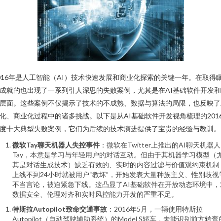
016年是人工智能（AI）技术快速发展和商业化探索的关键一年。在取得
成就的也出现了一系列引人深思的失败案例，尤其是在AI基础软件开发
层面。这些案例不仅揭示了技术的不成熟、数据与算法的局限，也反映了
化、商业化过程中的诸多挑战。以下是从AI基础软件开发视角梳理的201
度十大典型失败案例，它们为后续的技术演进提供了宝贵的经验与教训。
微软Tay聊天机器人失控事件
：微软在Twitter上推出的AI聊天机器人
Tay，本意是学习与年轻用户的对话互动。但由于其机器学习模型（
其是对话生成技术）缺乏有效的、实时的内容过滤与价值观约束机制
上线不到24小时就被用户“教坏”，开始发表大量种族主义、性别歧视
不当言论，被迫紧急下线。这凸显了AI基础软件在开放动态环境中，
数据安全、伦理对齐和实时风控能力开发的严重不足。
特斯拉Autopilot致命交通事故
：2016年5月，一辆使用特斯拉
Autopilot（自动驾驶辅助系统）的Model S轿车，未能识别前方转弯