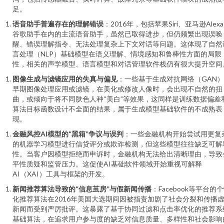
足。
语音助手普遍存在的理解错误
：2016年，包括苹果Siri、亚马逊Alex
谷歌助手在内的主流语音助手，虽然已取得进步，但仍频繁出现误唤
醒、错误理解指令、无法处理复杂上下文对话等问题。这体现了自然
言处理（NLP）基础模型在语义理解、情境感知和鲁棒性方面的局限
性，相关的声学模型、语言模型和对话管理软件栈仍有很大提升空间
图像生成与滤镜应用的失真与偏见
：一些基于生成对抗网络（GAN
早期图像处理应用或滤镜，在美化或修改人像时，会出现不自然的扭
曲，或倾向于将不同肤色人种“美白”等效果，这同样是训练数据偏差
算法目标函数设计不全面的结果，属于生成模型基础软件的不成熟表
现。
金融风控AI模型的“黑箱”争议与误判
：一些金融机构开始尝试用更复
的机器学习模型进行信贷评分或欺诈检测，但这些模型往往缺乏可解
性。当客户因模型拒绝而申诉时，金融机构无法给出清晰理由，导致
平性质疑和监管压力。这促使AI基础软件领域开始重视可解释
AI（XAI）工具与框架的开发。
新闻推荐算法导致的“信息茧房”与假新闻传播
：Facebook等平台的
化推荐算法在2016年美国大选期间因被指责加剧了社会分裂和传播
新闻而受到严厉批评。这暴露了基于协同过滤和点击率优化的推荐系
基础算法，在追求用户参与度的缺乏对信息质量、多样性和社会影响