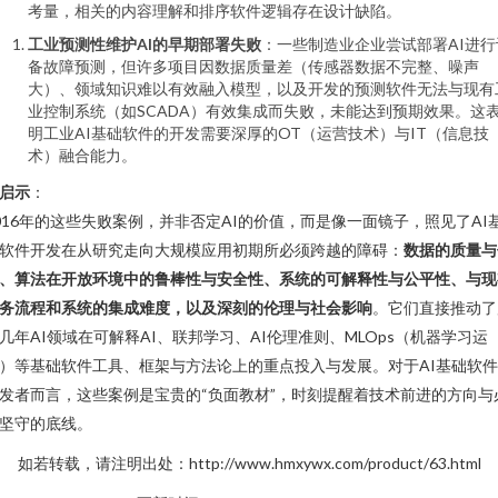
考量，相关的内容理解和排序软件逻辑存在设计缺陷。
工业预测性维护AI的早期部署失败
：一些制造业企业尝试部署AI进行
备故障预测，但许多项目因数据质量差（传感器数据不完整、噪声
大）、领域知识难以有效融入模型，以及开发的预测软件无法与现有
业控制系统（如SCADA）有效集成而失败，未能达到预期效果。这
明工业AI基础软件的开发需要深厚的OT（运营技术）与IT（信息技
术）融合能力。
启示
：
016年的这些失败案例，并非否定AI的价值，而是像一面镜子，照见了AI
软件开发在从研究走向大规模应用初期所必须跨越的障碍：
数据的质量与
、算法在开放环境中的鲁棒性与安全性、系统的可解释性与公平性、与现
务流程和系统的集成难度，以及深刻的伦理与社会影响
。它们直接推动了
几年AI领域在可解释AI、联邦学习、AI伦理准则、MLOps（机器学习运
）等基础软件工具、框架与方法论上的重点投入与发展。对于AI基础软
发者而言，这些案例是宝贵的“负面教材”，时刻提醒着技术前进的方向与
坚守的底线。
如若转载，请注明出处：http://www.hmxywx.com/product/63.html