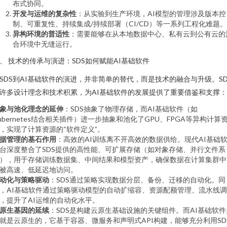
布式协同。
开发与运维的复杂性
：从实验到生产环境，AI模型的管理涉及版本控
制、可重复性、持续集成/持续部署（CI/CD）等一系列工程化难题。
异构环境的普适性
：需要能够在从本地数据中心、私有云到公有云的
合环境中无缝运行。
、 技术的传承与演进：SDS如何赋能AI基础软件
SDS到AI基础软件的演进，并非简单的替代，而是技术的融合与升级。SD
许多设计理念和技术积累，为AI基础软件的发展提供了重要借鉴和支撑：
象与池化理念的延伸
：SDS抽象了物理存储，而AI基础软件（如
ubernetes结合相关插件）进一步抽象和池化了GPU、FPGA等异构计算
，实现了计算资源的“软件定义”。
据管理的基石作用
：高效的AI训练离不开高效的数据供给。现代AI基础
台深度整合了SDS提供的高性能、可扩展存储（如对象存储、并行文件系
），用于存储训练数据集、中间结果和模型资产，确保数据在计算集群中
被高速、低延迟地访问。
动化与策略驱动
：SDS通过策略实现数据分层、备份、迁移的自动化。同
，AI基础软件通过策略驱动模型的自动扩缩容、资源配额管理、流水线调
，提升了AI运维的自动化水平。
原生基因的延续
：SDS是构建云原生基础设施的关键组件。而AI基础软件
就是云原生的，它基于容器、微服务和声明式API构建，能够充分利用SD