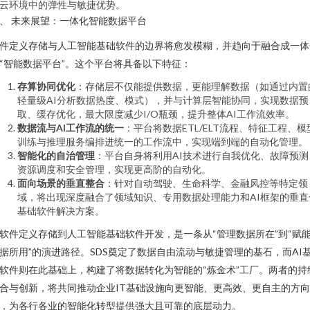
云环境中的弹性与敏捷优势。
、 未来展望：一体化智能数据平台
件定义存储与人工智能基础软件的边界将愈发模糊，并趋向于融合成一体
“智能数据平台”。这个平台将具备以下特征：
存算协同优化
：存储层不仅能提供数据，更能理解数据（如通过内置
轻量级AI分析数据热度、模式），并与计算层智能协同，实现数据预
取、缓存优化，最大限度减少I/O瓶颈，提升整体AI工作流效率。
数据流与AI工作流的统一
：平台将数据ETL/ELT流程、特征工程、模
训练与推理服务编排进统一的工作流中，实现端到端的自动化管理。
智能化的自治管理
：平台自身将利用AI技术进行自我优化、故障预测
资源调度和安全管理，实现更高阶的自动化。
面向场景的垂直整合
：针对自动驾驶、生命科学、金融风控等特定领
域，将出现深度融合了领域知识、专用数据处理能力和AI框架的垂直
基础软件解决方案。
软件定义存储到人工智能基础软件开发，是一条从“管理数据所在”到“赋
据所用”的演进路径。SDS奠定了数据自由流动与敏捷管理的基石，而AI
软件则在此基础上，构建了将数据转化为智能的“炼金术”工厂。两者的持
合与创新，将共同推动企业IT基础设施向更智能、更高效、更自主的方
，为各行各业的智能化转型提供强大且可靠的底层动力。